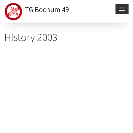
TG Bochum 49
Navig
aktivi
Direkt
zum
History 2003
Inhalt