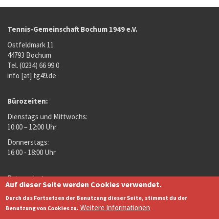
Tennis-Gemeinschaft Bochum 1949 e.V.
Ostfeldmark 11
44793 Bochum
Tel. (0234) 66 99 0
info [at] tg49.de
Bürozeiten:
Dienstags und Mittwochs:
10:00 – 12:00 Uhr
Donnerstags:
16:00 - 18:00 Uhr
Datenschutz
Auf dieser Seite werden Cookies verwendet.
Footer
Impressum
DTB
Durch das Fortsetzen der Benutzung dieser Seite, stimmst du der
menu
Links
Weitere Informationen
NuLiga
Benutzung von Cookies zu.