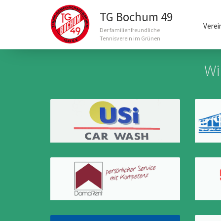
Main
TG Bochum 49
navigation
Verei
Der familienfreundliche
Tennisverein im Grünen
Direkt
zum
Wi
Inhalt