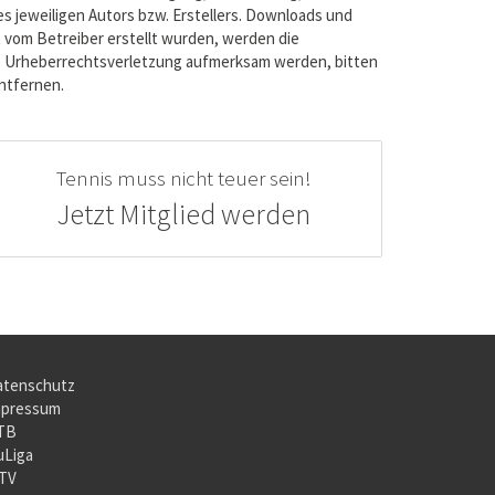
s jeweiligen Autors bzw. Erstellers. Downloads und
ht vom Betreiber erstellt wurden, werden die
ine Urheberrechtsverletzung aufmerksam werden, bitten
ntfernen.
Tennis muss nicht teuer sein!
Jetzt Mitglied werden
atenschutz
ooter
mpressum
TB
menu
inks
uLiga
TV