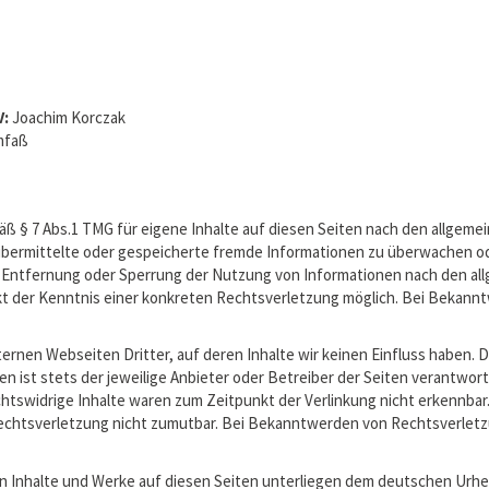
V:
Joachim Korczak
omfaß
äß § 7 Abs.1 TMG für eigene Inhalte auf diesen Seiten nach den allgeme
t, übermittelte oder gespeicherte fremde Informationen zu überwachen o
r Entfernung oder Sperrung der Nutzung von Informationen nach den al
unkt der Kenntnis einer konkreten Rechtsverletzung möglich. Bei Beka
ernen Webseiten Dritter, auf deren Inhalte wir keinen Einfluss haben. 
en ist stets der jeweilige Anbieter oder Betreiber der Seiten verantwor
tswidrige Inhalte waren zum Zeitpunkt der Verlinkung nicht erkennbar. 
 Rechtsverletzung nicht zumutbar. Bei Bekanntwerden von Rechtsverlet
en Inhalte und Werke auf diesen Seiten unterliegen dem deutschen Urheb