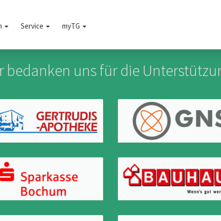
n
Service
myTG
r bedanken uns für die Unterstützu