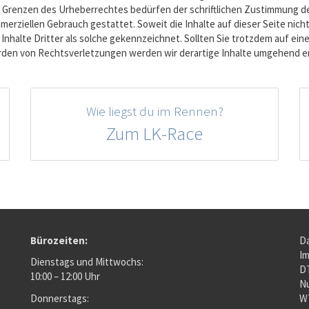
 Grenzen des Urheberrechtes bedürfen der schriftlichen Zustimmung de
mmerziellen Gebrauch gestattet. Soweit die Inhalte auf dieser Seite nic
Inhalte Dritter als solche gekennzeichnet. Sollten Sie trotzdem auf e
den von Rechtsverletzungen werden wir derartige Inhalte umgehend e
Wie liegst du im Rennen?
Zum LK-Race
Bürozeiten:
D
F
I
Dienstags und Mittwochs:
D
10:00 – 12:00 Uhr
L
N
Donnerstags:
W