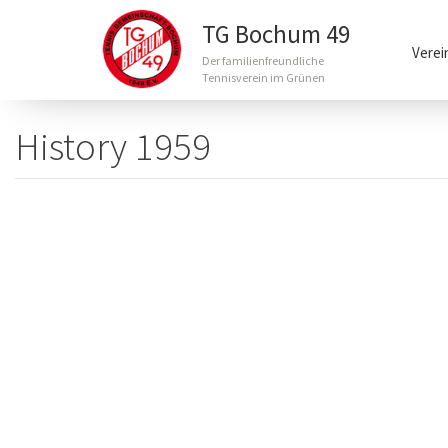
Main
TG Bochum 49
navigation
Verei
Der familienfreundliche
Tennisverein im Grünen
Direkt
zum
History 1959
Inhalt