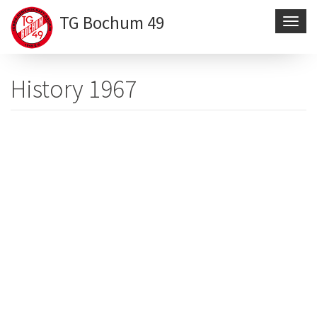
TG Bochum 49
Navig
aktivi
Direkt
zum
History 1967
Inhalt