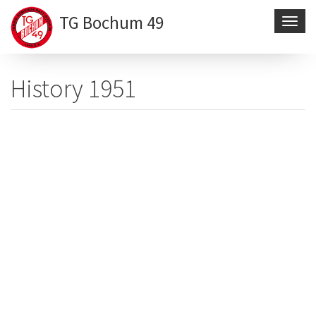
TG Bochum 49
Navig
aktivi
Direkt
zum
History 1951
Inhalt