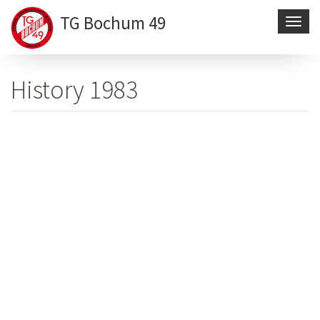
TG Bochum 49
Navig
aktivi
Direkt
zum
History 1983
Inhalt