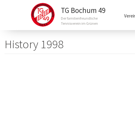
Main
TG Bochum 49
navigation
Verei
Der familienfreundliche
Tennisverein im Grünen
Direkt
zum
History 1998
Inhalt