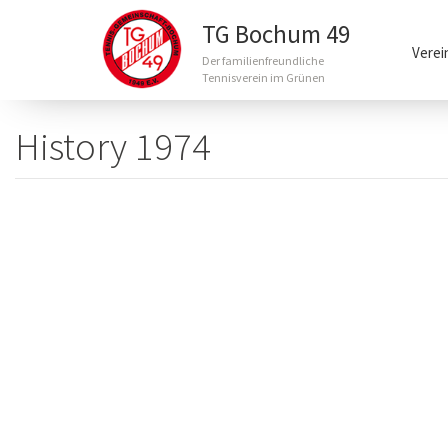
Main
TG Bochum 49
navigation
Verei
Der familienfreundliche
Tennisverein im Grünen
Direkt
zum
History 1974
Inhalt