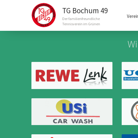
Main
TG Bochum 49
navigation
Verei
Der familienfreundliche
Tennisverein im Grünen
Direkt
zum
Wi
Inhalt