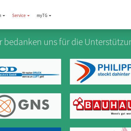
n
Service
myTG
r bedanken uns für die Unterstützu