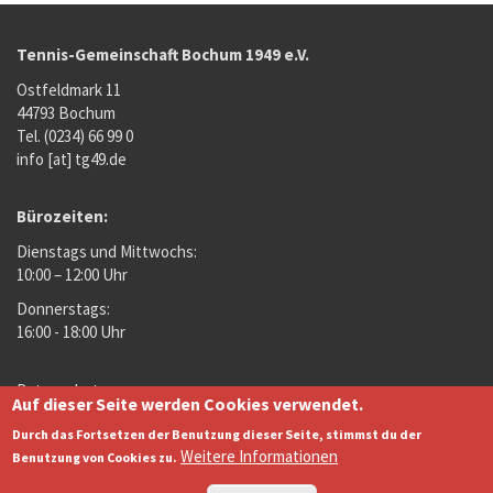
31
1
2
3
4
5
6
Tennis-Gemeinschaft Bochum 1949 e.V.
Ostfeldmark 11
44793 Bochum
Tel. (0234) 66 99 0
info [at] tg49.de
Bürozeiten:
Dienstags und Mittwochs:
10:00 – 12:00 Uhr
Donnerstags:
16:00 - 18:00 Uhr
Datenschutz
Auf dieser Seite werden Cookies verwendet.
Footer
Impressum
DTB
Durch das Fortsetzen der Benutzung dieser Seite, stimmst du der
menu
Links
Weitere Informationen
NuLiga
Benutzung von Cookies zu.
WTV